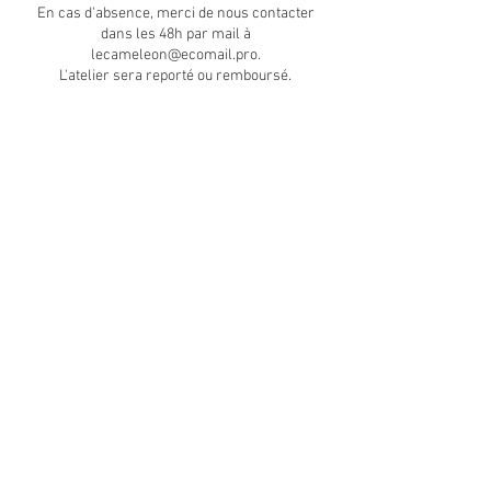
En cas d'absence, merci de nous contacter
dans les 48h par mail à
lecameleon@ecomail.pro.
Coordonnées
+33 6 35 02 24 87
lecameleon@ecomail.pro
Genève, Switzerland
Mentions légales
Politique en matière de cookies
Politique de confidentialité