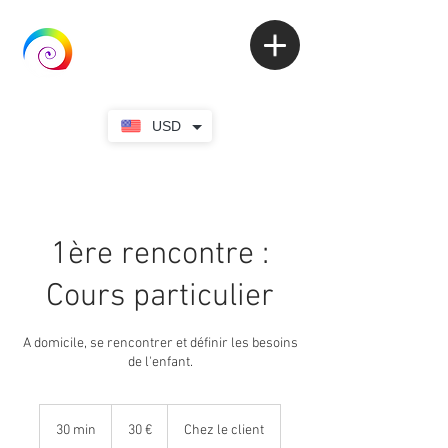
USD
1ère rencontre :
Cours particulier
A domicile, se rencontrer et définir les besoins
de l'enfant.
30
euros
30 min
3
30 €
Chez le client