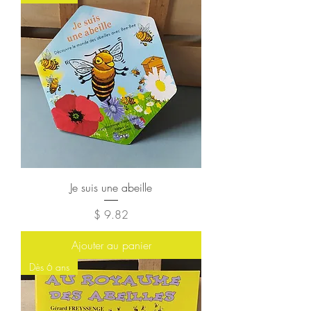
Je suis une abeille
Prix
$ 9.82
Ajouter au panier
Dès 6 ans