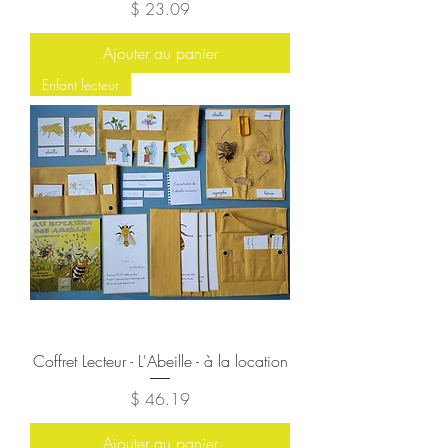
Prix
$ 23.09
Ajouter au panier
Enfant lecteur
Coffret Lecteur - L'Abeille - à la location
Prix
$ 46.19
Ajouter au panier