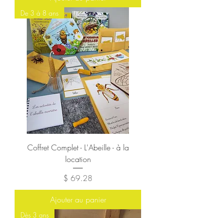
De 3 à 8 ans
Coffret Complet - L'Abeille - à la
location
Prix
$ 69.28
Ajouter au panier
Dès 3 ans