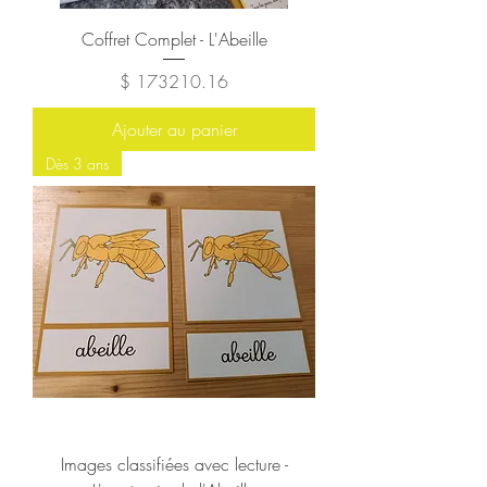
Coffret Complet - L'Abeille
Prix
$ 173210.16
Ajouter au panier
Dès 3 ans
Images classifiées avec lecture -