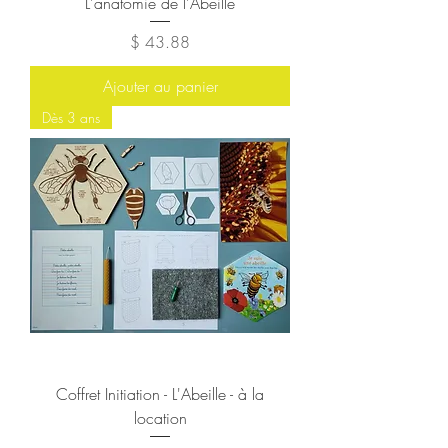
L'anatomie de l'Abeille
Prix
$ 43.88
Ajouter au panier
Dès 3 ans
Coffret Initiation - L'Abeille - à la
location